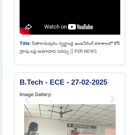
Title:
సీతారామపురం స్వర్ణాంధ్ర ఇంజనీరింగ్ కళాశాలలో కోర్
గ్రూపు లపై అవగాహన సదస్సు
B.Tech - ECE - 28-02-2025
Video: