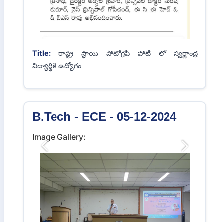
Title:
WORKSHOP ON SATELLITE MISSION
DESIGN Powered by IET Hyderabad local
network organized by Department of ECE
B.Tech - ECE - 19-12-2024
Image Gallery:
Previous
Next