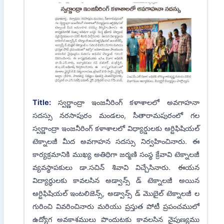
Title:
Poster Presentation Competition on
"EMERGING TRENDS IN ENGINEERING AND
TECHNOLOGY"
B.Tech - ECE - 23-02-2025
Image Gallery:
Previous
Next