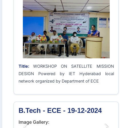
గురించి వివరించినారు మరియు ప్రస్తుత పోటీ ప్రపంచములో
ఉద్యోగ అవకాశములు పొందుటకు కావలసిన నైపుణ్యము
మరియు ఆధునిక టెక్నాలజీ గురించి వివరించినారు. ఈ
కార్యక్రమమునకు ఇసిఇ విభాగ అధిపతి డా.బి.ఎస్.రావు,
ఆద్యాపకులు రవి కుమార్, జి.క్రిస్టిన, జె.ఇ.ఎన్.అభిలాష్
నిర్వహించినారు. ఈ కార్యక్రమములో కళాశాల ఛైర్మన్
కె.వి.సత్యనారాయణ, ట్రెజరర్ కె.వి.స్వామి, డైరెక్టర్స్ అడ్డాల
శ్రీహరి, పాలకవర్గ సభ్యులు పులపర్తి వెంకటేశ్వరరావు,
ప్రిన్సిపల్ డా.ఎస్.సురేష్ కుమార్, వైస్ ప్రిన్సిపల్ డా.ఏ.గోపి
చంద్, ఏఐఎమ్ ఎల్ విభాగ అధిపతి బొమ్మ రామకృష్ణ
మరియు వివిధ విభాగముల ఆద్యాపకులు, విద్యార్ధినీ
విద్యార్ధులు పాల్గొన్నారు
B.Tech - ECE - 23-12-2024