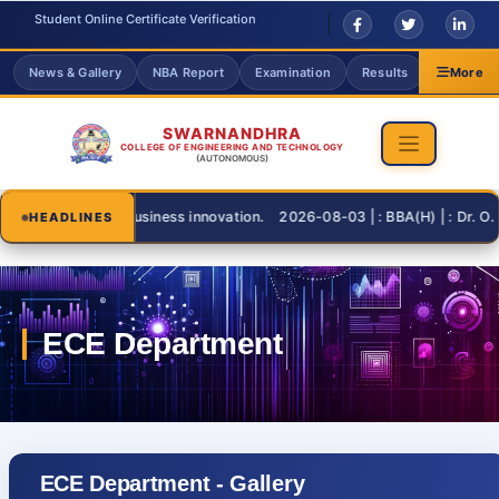
Student Online Certificate Verification
News & Gallery
NBA Report
Examination
Results
Grievanc
More
SWARNANDHRA
COLLEGE OF ENGINEERING AND TECHNOLOGY
(AUTONOMOUS)
usiness innovation. 2026-08-03 | : BBA(H) | : Dr. O. V. A. M. Sridevi 
HEADLINES
ECE Department - Gallery