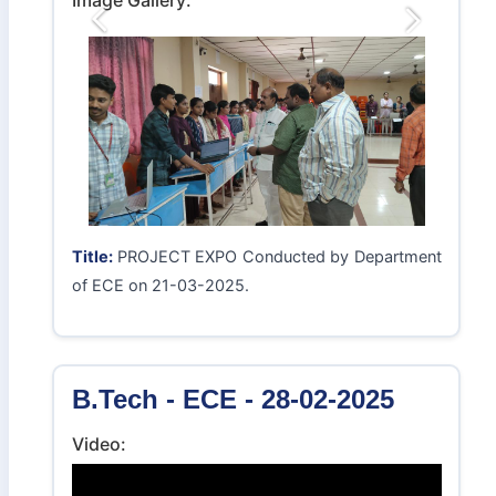
Title:
జాతీయ స్థాయి ఫోటోగ్రఫీ లో స్వర్ణాంధ్ర విద్యార్థి కి
అవార్డు
B.Tech - ECE - 22-03-2025
Image Gallery:
Previous
Next