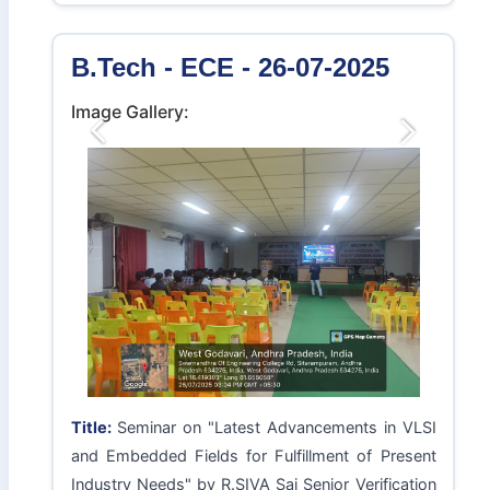
Image Gallery:
Previous
Next
Title:
A Seminar on "SPACE TECHNOLOGY IT'S
APPLICATION OPPORTUNITIES FOR
ENTREPRENEURSHIP DEVELOPMENT" By
Dr.Y.V.N.KRISHNA MURTHY, Distinguished
Scientist ISRO
B.Tech - ECE - 26-07-2025