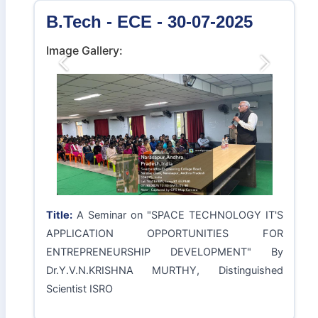
Title:
Title: Department of ECE conducted ONE
DAY WORKSHOP ON "Mission E3 Educate
Empower Expand" by Dr.Ramesh Kanneganti,
Founder & Executive Director, Center for Human
Security Studies, Hyderabad
B.Tech - ECE - 30-07-2025