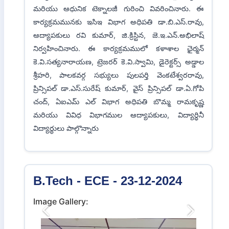
Title:
స్వర్ణాంద్రా ఇంజనీరింగ్ కళాశాలలో అవగాహనా
సదస్సు నరసాపురం మండలం, సీతారామపురంలో గల
స్వర్ణాంద్రా ఇంజనీరింగ్ కళాశాలలో విధ్యార్డులకు ఆర్టిఫిషియల్
టెక్నాలజీ మీద అవగాహన సదస్సు నిర్వహించినారు. ఈ
కార్యక్రమానికి ముఖ్య అతిధిగా జర్మణి సంస్థ క్రేవావి టెక్నాలజీ
వ్యవస్థాపకులు డా.సచిన్ శివావి విచ్చేసినారు. ఈయన
విద్యార్ధులకు కావలసిన అడ్వాన్స్ డ్ టెక్నాలజీ అయిన
ఆర్టిఫిషియల్ ఇంటలిజెన్స్, అడ్వాన్స్ డ్ మొబైల్ టెక్నాలజీ ల