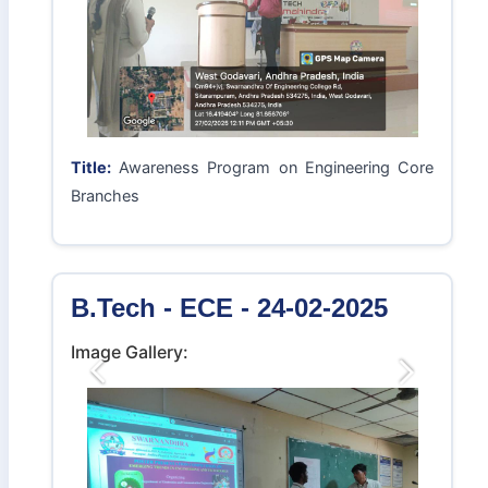
Title:
సీతారామపురం స్వర్ణాంధ్ర ఇంజనీరింగ్ కళాశాలలో కోర్
గ్రూపు లపై అవగాహన సదస్సు || PSR NEWS
B.Tech - ECE - 27-02-2025
Image Gallery:
Previous
Next